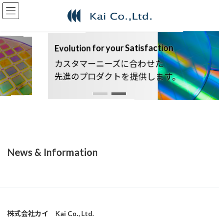
コ
ナ
ン
ビ
テ
ゲ
ン
ー
ツ
シ
Evolution for your Satisfaction
へ
ョ
カスタマーニーズに合わせた
ス
ン
キ
に
先進のプロダクトを提供します。
ッ
移
プ
動
News & Information
株式会社カイ Kai Co., Ltd.